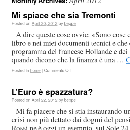
April 2012
Monthly Archives:
Mi spiace che sia Tremonti
Posted on
April 30, 2012
by
beppe
A dire queste cose ovvie: «Sono cose c
libro e nei miei documenti tecnici e che 
programma del francese Hollande e dei s
quando dicono che la finanza è una …
C
Posted in
home
|
Comments Off
L’Euro è spazzatura?
Posted on
April 22, 2012
by
beppe
Mi fa piacere che si stia instaurando un
crisi non più dettato dai dogmi del pen
Rossi ne è oggi un esempio, sul Sole 24