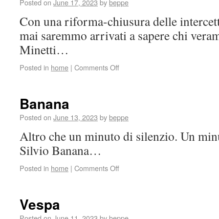
Posted on
June 17, 2023
by
beppe
Con una riforma-chiusura delle intercet
mai saremmo arrivati a sapere chi veram
Minetti…
Posted in
home
|
Comments Off
Banana
Posted on
June 13, 2023
by
beppe
Altro che un minuto di silenzio. Un min
Silvio Banana…
Posted in
home
|
Comments Off
Vespa
Posted on
June 11, 2023
by
beppe