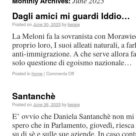
June 2023
Monthly Archives:
Dagli amici mi guardi Iddio…
Posted on
June 30, 2023
by
beppe
La Meloni fa la sovranista con Morawi
proprio loro, I suoi alleati naturali, a far
anti-immigrazione. A che serve allora fa
solo questione di egoismo nazionale…
Posted in
home
|
Comments Off
Santanchè
Posted on
June 26, 2023
by
beppe
E’ ovvio che Daniela Santanchè non mi 
spero che in Parlamento, giovedì, riesca
su di sè e sulle sue aziende. In caso con