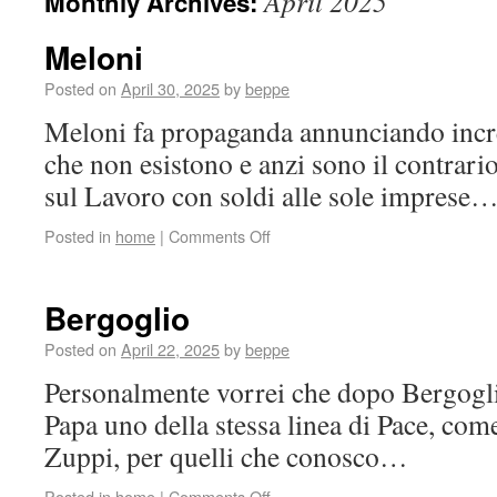
April 2025
Monthly Archives:
Meloni
Posted on
April 30, 2025
by
beppe
Meloni fa propaganda annunciando increm
che non esistono e anzi sono il contrari
sul Lavoro con soldi alle sole imprese
Posted in
home
|
Comments Off
Bergoglio
Posted on
April 22, 2025
by
beppe
Personalmente vorrei che dopo Bergogl
Papa uno della stessa linea di Pace, com
Zuppi, per quelli che conosco…
Posted in
home
|
Comments Off