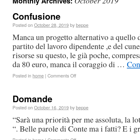
October 2019
Monthly Archives:
Confusione
Posted on
October 28, 2019
by
beppe
Manca un progetto alternativo a quello 
partito del lavoro dipendente ,e del cuneo
risorse su questo, le già poche, compres
da 80 euro, manca il coraggio di …
Con
Posted in
home
|
Comments Off
Domande
Posted on
October 16, 2019
by
beppe
“Sarà una priorità per me assoluta, la lot
“. Belle parole di Conte ma i fatti? E i g
Posted in
home
|
Comments Off