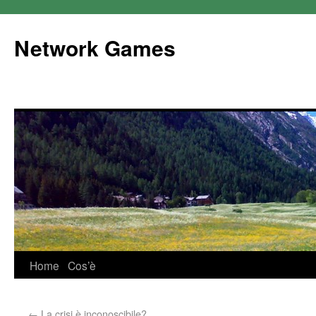
Network Games
Home
Cos’è
←
La crisi è inconoscibile?