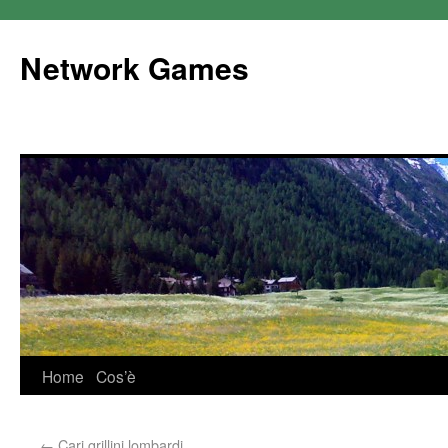
Network Games
Home
Cos’è
←
Cari grillini lombardi