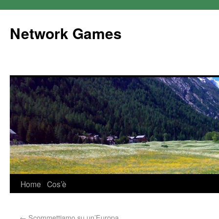
Network Games
Home
Cos’è
←
Scommettiamo su un’Europa