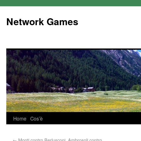
Network Games
Home
Cos’è
←
Monti contro Berlusconi, Ambrosoli contro