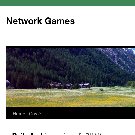
Network Games
Home
Cos’è