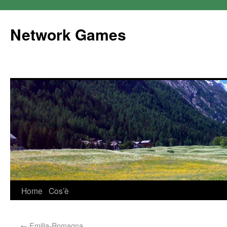
Network Games
Home
Cos’è
←
Emilia-Romagna