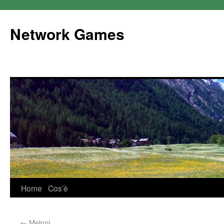
Network Games
Home
Cos’è
←
Meloni