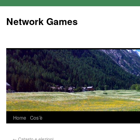
Network Games
Home
Cos’è
←
Catasto e elezioni