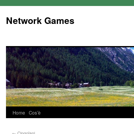
Network Games
Home
Cos’è
←
Cingolani