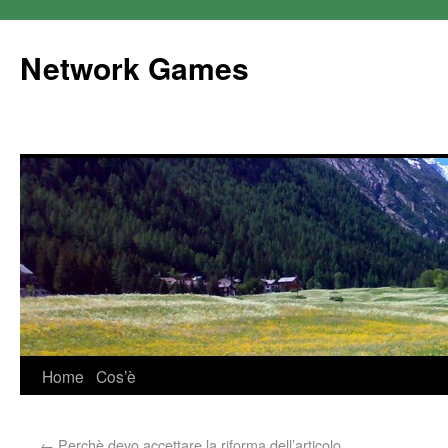
Network Games
Home
Cos’è
←
Perchè devo accettare la riforma dell’articolo